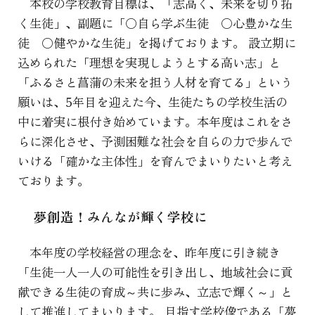
本校の学校教育目標は、「志高く、未来を切り拓
く生徒」、副題に「〇自ら学ぶ生徒 〇心豊かな生
徒 〇健やかな生徒」を掲げております。 設立期に
込められた「理想を実現しようとする高い志」と
「ふるさと菖蒲の未来を担う人材を育てる」という
願いは、5年目を迎えた今、生徒たちの学校生活の
中に着実に根付き始めています。本年度はこれをさ
らに深化させ、予測困難な社会を自らの力で歩んで
いける「確かな主体性」を育んでまいりたいと考え
ております。
夢創造！みんなが輝く学校に
本年度の学校経営の理念を、昨年度に引き続き
「生徒一人一人の可能性を引き出し、地域社会に貢
献できる生徒の育成～共に歩み、立志で輝く～」と
して推進してまいります。 目指す学校像である「夢