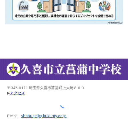
〒346-0111 埼玉県久喜市菖蒲町上大崎８６０
▶︎
アクセス
E-mail
shobu-j-t@g.kuki-city.ed.jp