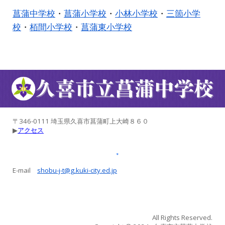
菖蒲中学校
・
菖蒲小学校
・
小林小学校
・
三箇小学
校
・
栢間小学校
・
菖蒲東小学校
〒346-0111 埼玉県久喜市菖蒲町上大崎８６０
▶︎
アクセス
E-mail
shobu-j-t@g.kuki-city.ed.jp
All Rights Reserved.